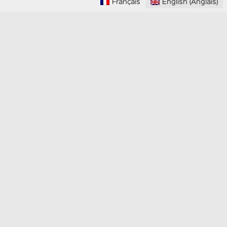
Français
English
(
Anglais
)