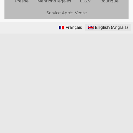
Presse
Mentions légales
C.G.V.
Boutique
Service Après Vente
Français
English
(
Anglais
)