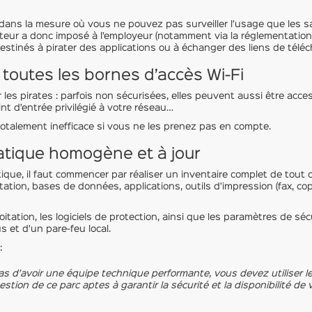
 dans la mesure où vous ne pouvez pas surveiller l’usage que les sala
slateur a donc imposé à l’employeur (notamment via la réglementatio
tinés à pirater des applications ou à échanger des liens de téléch
 toutes les bornes d’accès Wi-Fi
es pirates : parfois non sécurisées, elles peuvent aussi être access
nt d’entrée privilégié à votre réseau…
totalement inefficace si vous ne les prenez pas en compte.
atique homogène et à jour
tique, il faut commencer par réaliser un inventaire complet de tout ce
tion, bases de données, applications, outils d’impression (fax, cop
loitation, les logiciels de protection, ainsi que les paramètres de sé
 et d’un pare-feu local.
:
pas d’avoir une équipe technique performante, vous devez utiliser l
stion de ce parc aptes à garantir la sécurité et la disponibilité de