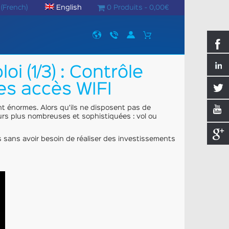
(
French
)
English
0 Produits -
0,00
€
 (1/3) : Contrôle
des accès WIFI
nt énormes. Alors qu’ils ne disposent pas de
ours plus nombreuses et sophistiquées : vol ou
s sans avoir besoin de réaliser des investissements