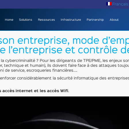
Français
Home
Solutions
Ressources
Infrastructure
Partnership
About
n entreprise, mode d’emploi
e l’entreprise et contrôle 
a cybercriminalité ? Pour les dirigeants de TPE/PME, les enjeux so
r, technique et humain), ils doivent faire face à des attaques touj
i de service, escroqueries financières….
enforcer considérablement la sécurité informatique des entreprise
s accès internet et les accès Wifi
.