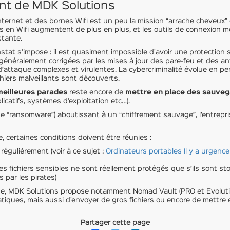
eant de MDK Solutions
nternet et des bornes Wifi est un peu la mission “arrache cheveux
s en Wifi augmentent de plus en plus, et les outils de connexion mo
tante.
tat s’impose : il est quasiment impossible d’avoir une protection
 généralement corrigées par les mises à jour des pare-feu et des anti
’attaque complexes et virulentes. La cybercriminalité évolue en p
iers malveillants sont découverts.
meilleures parades
reste encore de
mettre en place des sauve
atifs, systèmes d’exploitation etc…).
e “ransomware”) aboutissant à un “chiffrement sauvage”, l’entrepris
, certaines conditions doivent être réunies :
égulièrement (voir à ce sujet :
Ordinateurs portables Il y a urgen
es fichiers sensibles ne sont réellement protégés que s’ils sont sto
 par les pirates)
ue, MDK Solutions propose notamment Nomad Vault (PRO et Evolutio
tiques, mais aussi d’envoyer de gros fichiers ou encore de mettre 
Partager cette page