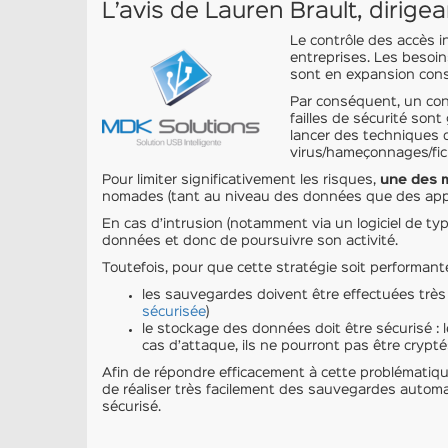
L’avis de Lauren Brault, dirig
Le contrôle des accès i
entreprises. Les besoin
sont en expansion cons
Par conséquent, un cons
failles de sécurité sont
lancer des techniques d
virus/hameçonnages/fich
Pour limiter significativement les risques,
une des 
nomades (tant au niveau des données que des applic
En cas d’intrusion (notamment via un logiciel de typ
données et donc de poursuivre son activité.
Toutefois, pour que cette stratégie soit performante
les sauvegardes doivent être effectuées très r
sécurisée
)
le stockage des données doit être sécurisé : l
cas d’attaque, ils ne pourront pas être cryptés
Afin de répondre efficacement à cette problématiq
de réaliser très facilement des sauvegardes automa
sécurisé.