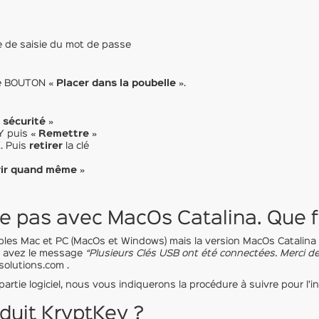
re de saisie du mot de passe
 le BOUTON «
Placer dans la poubelle
».
 sécurité
»
 puis «
Remettre
»
. Puis
retirer
la clé
rir quand même
»
e pas avec MacOs Catalina. Que f
es Mac et PC (MacOs et Windows) mais la version MacOs Catalina a n
s avez le message
“Plusieurs Clés USB ont été connectées. Merci d
olutions.com .
artie logiciel, nous vous indiquerons la procédure à suivre pour l’i
duit KryptKey ?