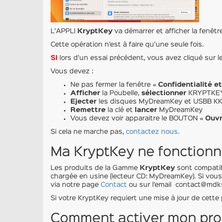
L’APPLI
KryptKey
va démarrer et afficher la fenêt
Cette opération n’est à faire qu’une seule fois.
SI
lors d’un essai précédent, vous avez cliqué sur
Vous devez :
Ne pas fermer la fenêtre «
Confidentialité et
Afficher
la Poubelle,
sélectionner
KRYPTKEY
Ejecter
les disques MyDreamKey et USBB KK
Remettre
la clé et
lancer
MyDreamKey
Vous devez voir apparaitre le BOUTON «
Ouv
Si cela ne marche pas,
contactez nous.
Ma KryptKey ne fonctionn
Les produits de la Gamme
KryptKey
sont compatibl
chargée en usine (lecteur CD: MyDreamKey). Si vou
via notre page
Contact
ou sur l’email contact@mdks
Si votre KryptKey requiert une mise à jour de cette p
Comment activer mon pro