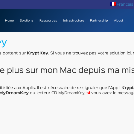
Français
Home
Solutions
Ressources
Infrastructure
Partnership
About
ey
ns portant sur
KryptKey
. Si vous ne trouvez pas votre solution ici,
e plus sur mon Mac depuis ma mise
té liée aux Applis. Il est nécessaire de re-signaler que l’Appli
Kryp
MyDreamKey
du lecteur CD MyDreamKey,
si
vous avez le message