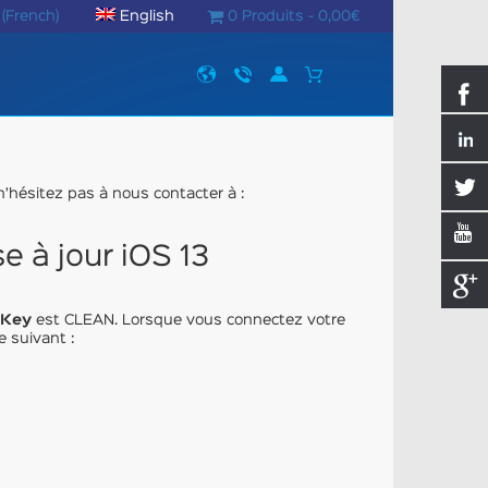
(
French
)
English
0 Produits -
0,00
€
 n’hésitez pas à nous contacter à :
 à jour iOS 13
tKey
est CLEAN. Lorsque vous connectez votre
 suivant :