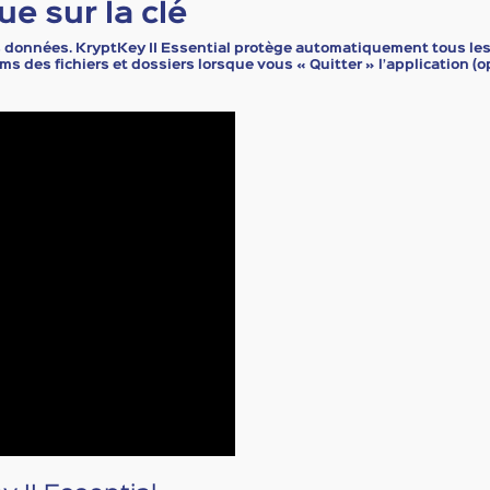
e sur la clé
es données.
KryptKey II Essential
protège automatiquement tous les ty
s des fichiers et dossiers lorsque vous « Quitter » l’application (op