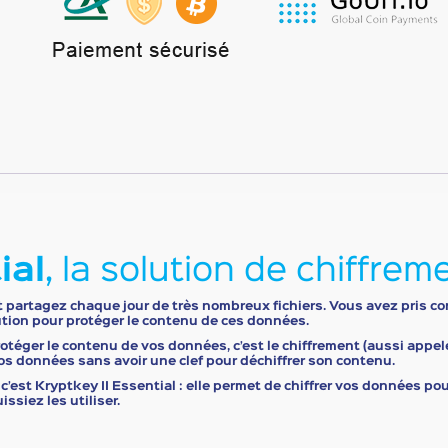
avec
chiffrement
automatique
du
contenu
et
nom
des
fichiers
quantity
ial
, la solution de chiffre
 et partagez chaque jour de très nombreux fichiers. Vous avez pris 
ution pour protéger le contenu de ces données.
otéger le contenu de vos données, c’est le chiffrement (aussi appel
vos données sans avoir une clef pour déchiffrer son contenu.
 c’est
Kryptkey II Essential
: elle permet de chiffrer vos données pou
ssiez les utiliser.