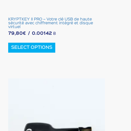
KRYPTKEY II PRO – Votre clé USB de haute
sécurité avec chiffrement intégré et disque
virtuel
79,80
€
/
0.00142 Ƀ
This
product
SELECT OPTIONS
has
multiple
variants.
The
options
may
be
chosen
on
the
product
page