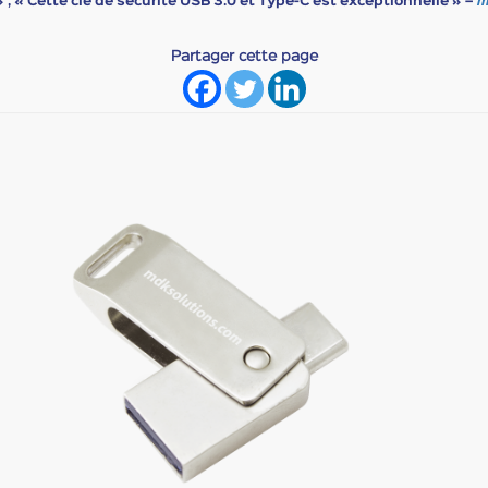
 , « Cette clé de sécurité USB 3.0 et Type-C est
exceptionnelle
» –
m
Partager cette page