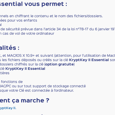
sential vous permet :
nels en chiffrant le contenu et le nom des fichiers/dossiers.
nées pour vos enfants
l
 de sécurité prévue dans l’article 34 de la loi n°78-17 du 6 janvier 1
n cas de vol de votre ordinateur
lités :
et MAC/IOS X 10.9+ et suivant (attention, pour l’utilisation de Mac
 les fichiers déposés ou créés sur la clé
KryptKey II Essential
son
ssiers chiffrés sur la clé (
option gratuite
)
 clé
KryptKey II Essential
ctères
s fonctions de
r MAC/PC ou sur tout support de stockage connecté
sque votre Clé est connectée à l’ordinateur.
ment ça marche ?
yptKey II.