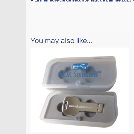
« La meilleure clé de sécurité haut de gamme 2023
»
You may also like…