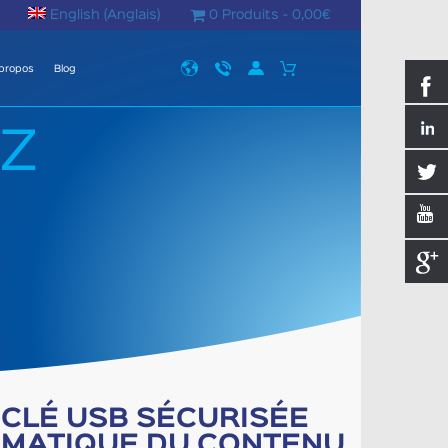
English
(
Anglais
)
0 Produits -
0,00
€
propos
Blog
EZ
 CLÉ USB SÉCURISÉE
OMATIQUE DU CONTENU