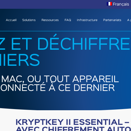
Français
Accueil
Solutions
Ressources
FAQ
Infrastructure
Partenariats
A 
Z ET DÉCHIFFR
HIERS
 MAC, OU TOUT APPAREIL
ONNECTÉ À CE DERNIER
KRYPTKEY II ESSENTIAL –
AVEC CHIFFREMENT AUT