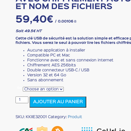
ET NOM DES FICHIERS
59,40
€
/
0.00106 Ƀ
Soit 49.5€ HT
Cette clé USB de sécurité est la solution simple et efficace
fichiers. Vous serez le seul à pouvoir lire les fichiers chiffrés
Aucune application à installer
Compatible PC et Mac
Fonctionne avec et sans connexion internet
Chiffrement AES 256bits
Double connecteur USB-C / USB
Version 32 et 64 Go
Sans abonnement
Go
KRYPTKEY
AJOUTER AU PANIER
II
Essential
-
SKU:
KKIIE32001
Category:
Produit
Clé
USB
sécurisée