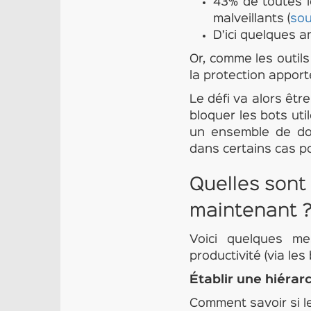
43% de toutes l
malveillants (
sou
D’ici quelques a
Or, comme les outils
la protection apporté
Le défi va alors être
bloquer les bots uti
un ensemble de don
dans certains cas p
Quelles sont
maintenant 
Voici quelques m
productivité (via les
Établir une hiérarc
Comment savoir si le