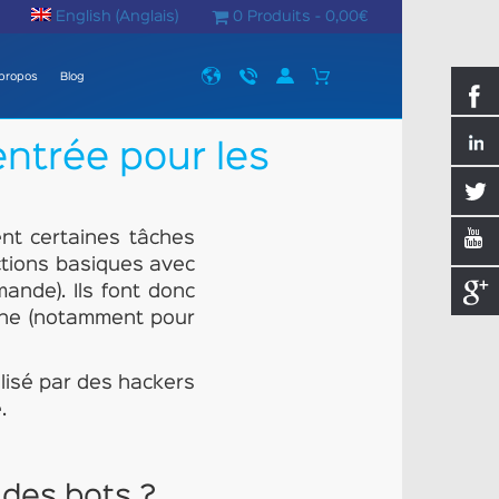
English
(
Anglais
)
0 Produits -
0,00
€
propos
Blog
entrée pour les
ent certaines tâches
actions basiques avec
mande). Ils font donc
gne (notamment pour
ilisé par des hackers
.
 des bots ?