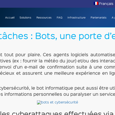
Français
Accueil
Solutions
Ressources
FAQ
Infrastructure
Partenariats
A 
âches : Bots, une porte d’
ont tout pour plaire. Ces agents logiciels automatis
tives (ex : fournir la météo du jour) et/ou des inter
: envoi d’un e-mail de confirmation suite à une com
écieux et assurent une meilleure expérience en li
ybersécurité, le bot informatique peut aussi être ut
s informations personnelles ou paralyser un service
 les cyberattaques effectuées via