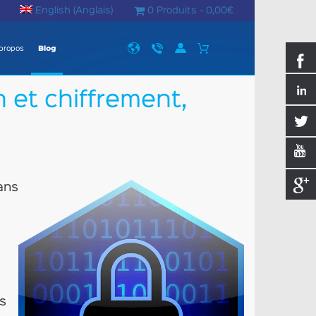
English
(
Anglais
)
0 Produits -
0,00
€
propos
Blog
 et chiffrement,
ans
es