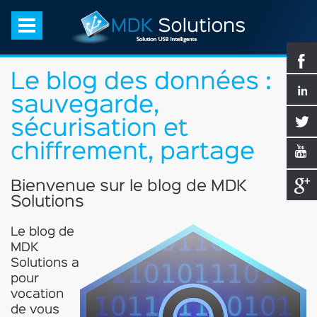
Le blog des données :
sauvegarde,
sécurisation et
chiffrement, partage
Bienvenue sur le blog de MDK
Solutions
Le blog de
MDK
Solutions a
pour
vocation
de vous