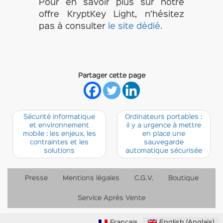
Pour en savoir plus sur notre
offre KryptKey Light, n’hésitez
pas à consulter
le site dédié.
Partager cette page
Sécurité informatique
Ordinateurs portables :
et environnement
il y a urgence à mettre
mobile : les enjeux, les
en place une
contraintes et les
sauvegarde
solutions
automatique sécurisée
Presse
Mentions légales
C.G.V.
Boutique
Service Après Vente
Français
English
(
Anglais
)