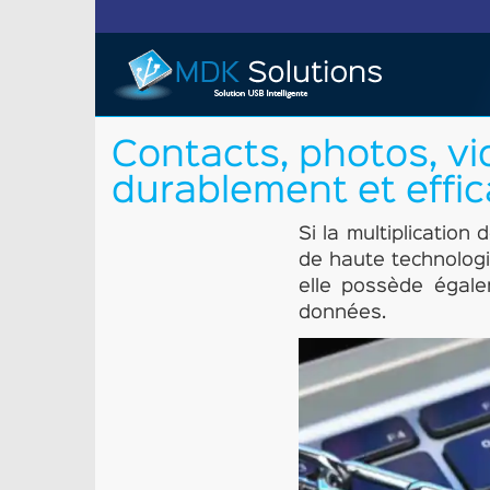
Contacts, photos, v
durablement et eff
Si la multiplicatio
de haute technolog
elle possède égale
données.