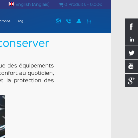
English
(
Anglais
)
0 Produits -
0,00
€
propos
Blog
 conserver
 que des équipements
nfort au quotidien,
t la protection des