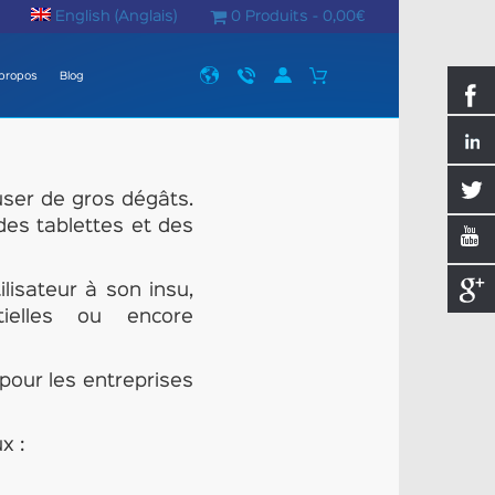
English
(
Anglais
)
0 Produits -
0,00
€
propos
Blog
auser de gros dégâts.
 des tablettes et des
lisateur à son insu,
tielles ou encore
 pour les entreprises
x :