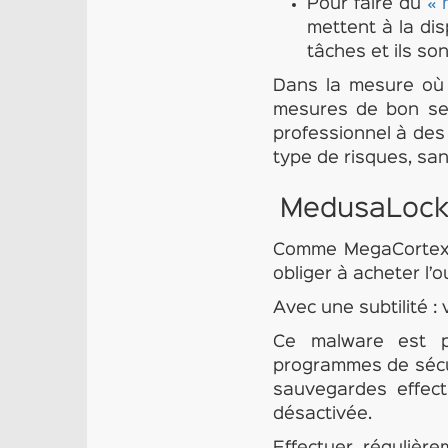
Pour faire du
« 
mettent à la di
tâches et ils so
Dans la mesure où 
mesures de bon sens
professionnel à des 
type de risques, sans
MedusaLock
Comme MegaCortex, l
obliger à acheter l’o
Avec une subtilité 
Ce malware est pa
programmes de sécuri
sauvegardes effec
désactivée.