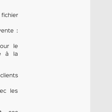
ichier
vente :
our le
e à la
lients
vec les