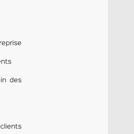
reprise
ents
ein des
clients