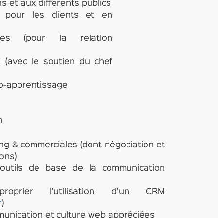
s et aux différents publics
ité pour les clients et en
lles (pour la relation
on (avec le soutien du chef
to-apprentissage
n
g & commerciales (dont négociation et
ons)
s outils de base de la communication
roprier l’utilisation d’un CRM
r
)
nication et culture web appréciées