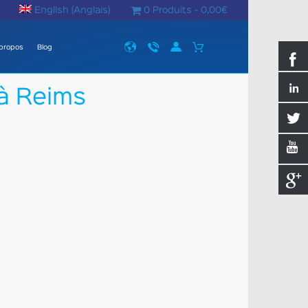
English
(
Anglais
)
0 Produits -
0,00
€
propos
Blog
à Reims