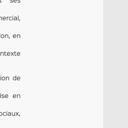
et ses
ercial,
ion, en
ontexte
ion de
mise en
ociaux,