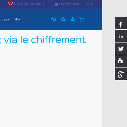
English
(
Anglais
)
0 Produits -
0,00
€
propos
Blog
via le chiffrement