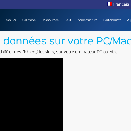
Français
Accueil
Solutions
Ressources
FAQ
Infrastructure
Partenariats
A 
 données sur votre PC/Mac 
hiffrer des fichiers/dossiers, sur votre ordinateur PC ou Mac.